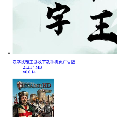
汉字找茬王游戏下载手机免广告版
212.34 MB
v0.0.14