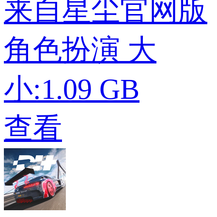
来自星尘官网版
角色扮演
大
小:1.09 GB
查看