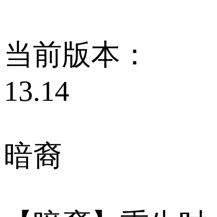
当前版本：
13.14
暗裔