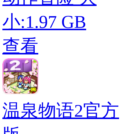
小:1.97 GB
查看
温泉物语2官方