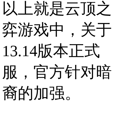
以上就是云顶之
弈游戏中，关于
13.14版本正式
服，官方针对暗
裔的加强。