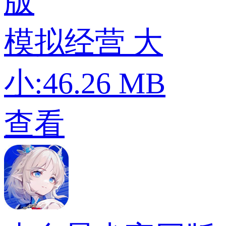
版
模拟经营
大
小:46.26 MB
查看