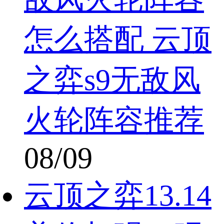
怎么搭配 云顶
之弈s9无敌风
火轮阵容推荐
08/09
云顶之弈13.14