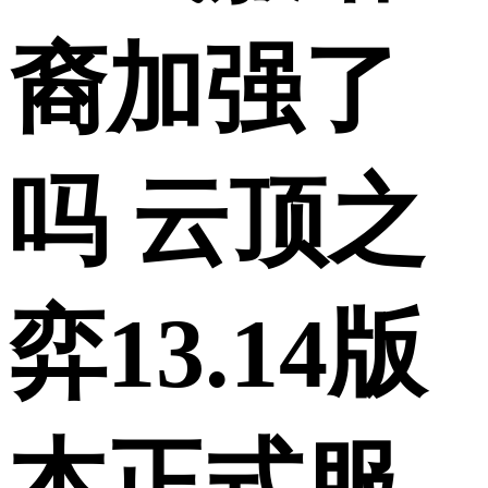
裔加强了
吗 云顶之
弈13.14版
本正式服