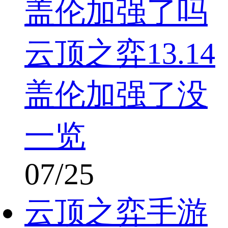
盖伦加强了吗
云顶之弈13.14
盖伦加强了没
一览
07/25
云顶之弈手游