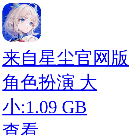
来自星尘官网版
角色扮演
大
小:1.09 GB
查看