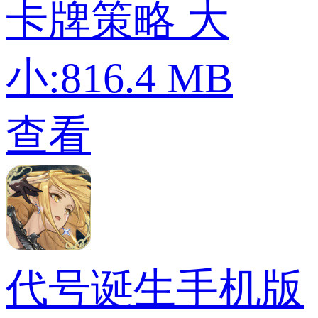
卡牌策略
大
小:816.4 MB
查看
代号诞生手机版