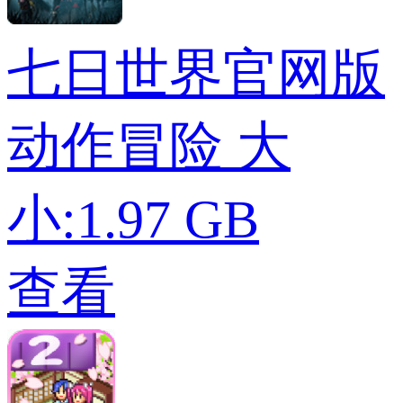
七日世界官网版
动作冒险
大
小:1.97 GB
查看