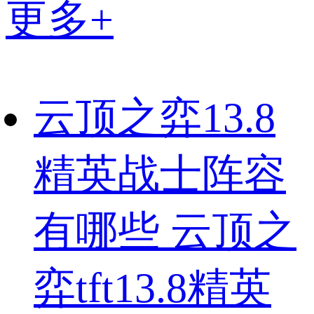
更多+
云顶之弈13.8
精英战士阵容
有哪些 云顶之
弈tft13.8精英