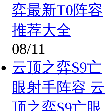
弈最新T0阵容
推荐大全
08/11
云顶之弈S9亡
眼射手阵容 云
顶之弈S9亡眼