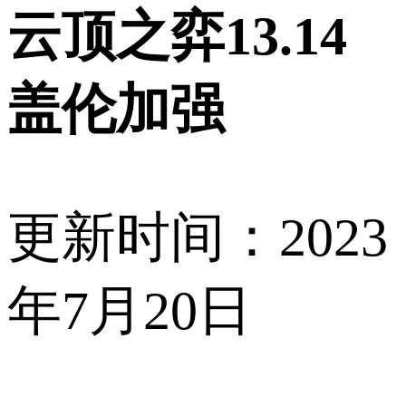
云顶之弈13.14
盖伦加强
更新时间：2023
年7月20日