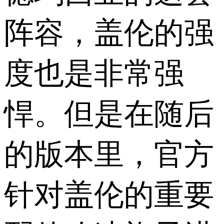
阵容，盖伦的强
度也是非常强
悍。但是在随后
的版本里，官方
针对盖伦的重要