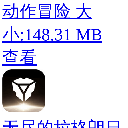
动作冒险
大
小:148.31 MB
查看
无尽的拉格朗日