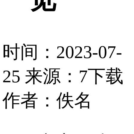
时间：2023-07-
25
来源：7下载
作者：佚名