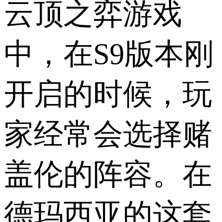
云顶之弈游戏
中，在S9版本刚
开启的时候，玩
家经常会选择赌
盖伦的阵容。在
德玛西亚的这套