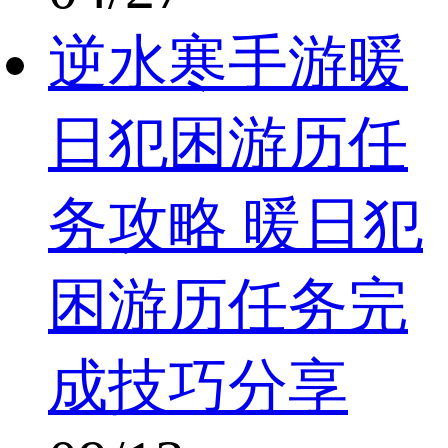
逆水寒手游暖
日犯困游历任
务攻略 暖日犯
困游历任务完
成技巧分享