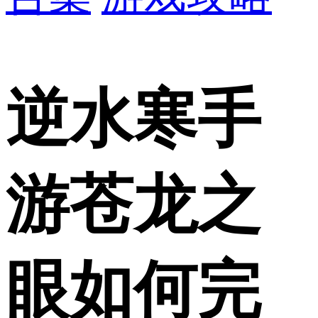
逆水寒手
游苍龙之
眼如何完