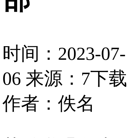
时间：2023-07-
06
来源：7下载
作者：佚名