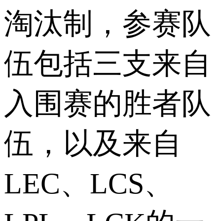
淘汰制，参赛队
伍包括三支来自
入围赛的胜者队
伍，以及来自
LEC、LCS、