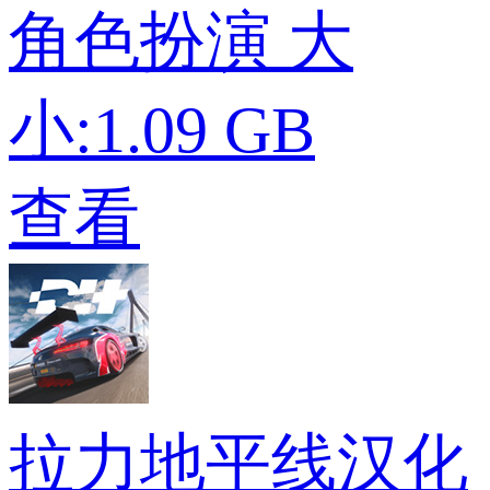
角色扮演
大
小:1.09 GB
查看
拉力地平线汉化