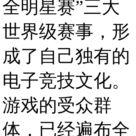
全明星赛”三大
世界级赛事，形
成了自己独有的
电子竞技文化。
游戏的受众群
体，已经遍布全