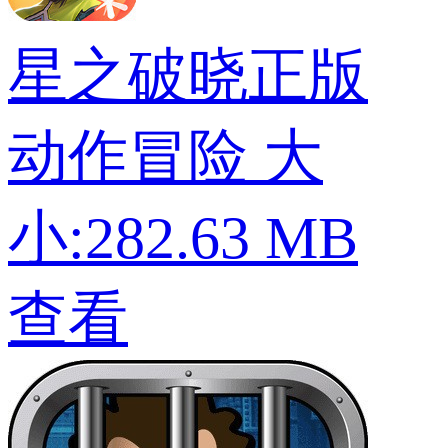
星之破晓正版
动作冒险
大
小:282.63 MB
查看