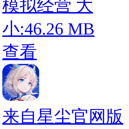
模拟经营
大
小:46.26 MB
查看
来自星尘官网版