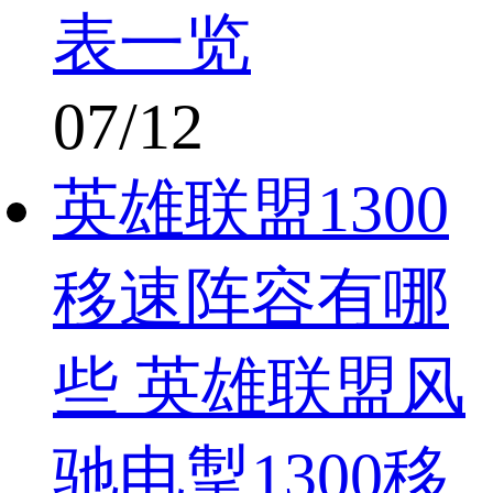
表一览
07/12
英雄联盟1300
移速阵容有哪
些 英雄联盟风
驰电掣1300移