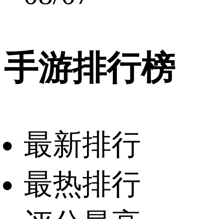
手游排行榜
最新排行
最热排行