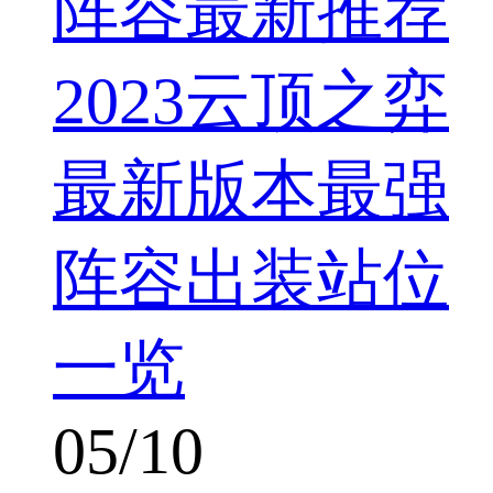
阵容最新推荐
2023云顶之弈
最新版本最强
阵容出装站位
一览
05/10