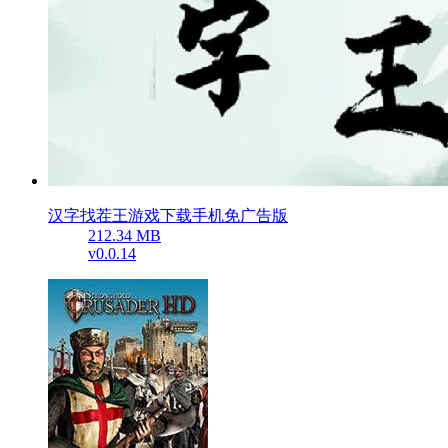
汉字找茬王游戏下载手机免广告版
212.34 MB
v0.0.14