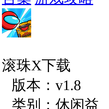
滚珠X下载
版本：v1.8
类别：休闲益