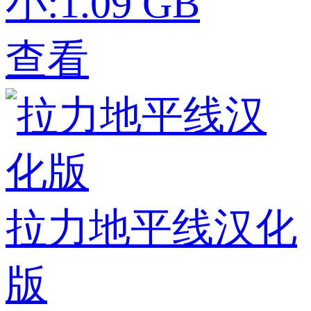
小:1.09 GB
查看
拉力地平线汉化
版