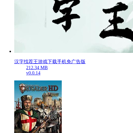
汉字找茬王游戏下载手机免广告版
212.34 MB
v0.0.14