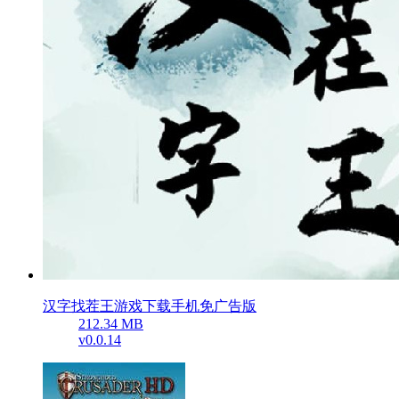
汉字找茬王游戏下载手机免广告版
212.34 MB
v0.0.14