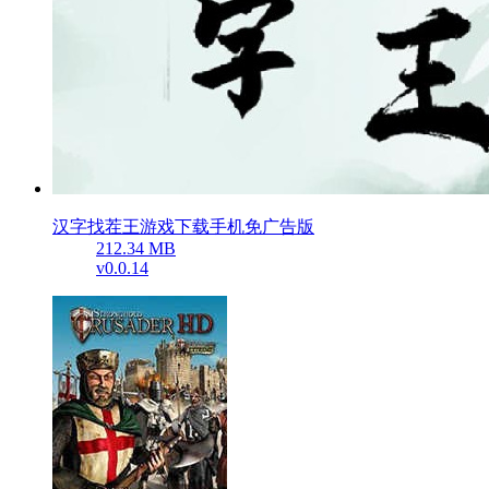
汉字找茬王游戏下载手机免广告版
212.34 MB
v0.0.14